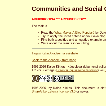
Communities and Social
ARHIIVIKOOPIA *** ARCHIVED COPY
The task is
Read the
What Makes A Blog Popular?
by Dave
Try to apply the listed criteria on your own blog.
Find both a positive and a negative example am
Write about the results in your blog.
Tagasi Kaku Akadeemia esilehele
Back to the Academy front page
1995-2026 Kaido Kikkas. Käesoleva dokumendi paljun
1.2 või uuemaga (
Litsentsi ingliskeelne täistekst
) või
1995-2026, by Kaido Kikkas. This document is dist
ShareAlike Estonia license v3.0
or newer.