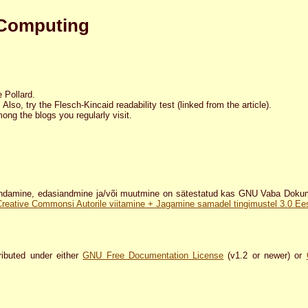
 Computing
 Pollard.
 Also, try the Flesch-Kincaid readability test (linked from the article).
ong the blogs you regularly visit.
damine, edasiandmine ja/või muutmine on sätestatud kas GNU Vaba Dokumen
Creative Commonsi Autorile viitamine + Jagamine samadel tingimustel 3.0 Eest
ributed under either
GNU Free Documentation License
(v1.2 or newer) or